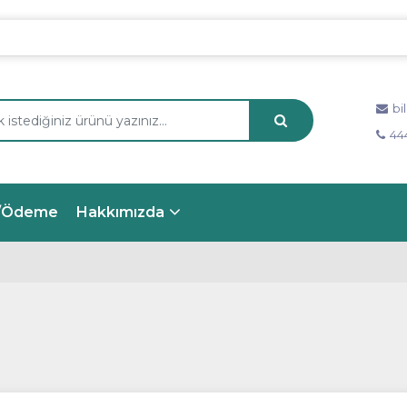
bi
444
m/Ödeme
Hakkımızda