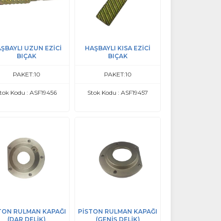
ŞBAYLI UZUN EZİCİ
HAŞBAYLI KISA EZİCİ
BIÇAK
BIÇAK
PAKET:10
PAKET:10
tok Kodu : ASF19456
Stok Kodu : ASF19457
TON RULMAN KAPAĞI
PİSTON RULMAN KAPAĞI
(DAR DELİK)
(GENİŞ DELİK)