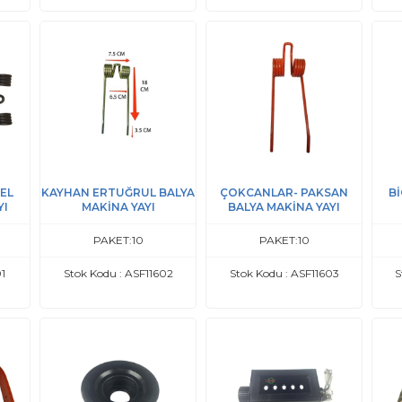
EL
KAYHAN ERTUĞRUL BALYA
ÇOKCANLAR- PAKSAN
Bİ
YI
MAKİNA YAYI
BALYA MAKİNA YAYI
PAKET:10
PAKET:10
01
Stok Kodu : ASF11602
Stok Kodu : ASF11603
S