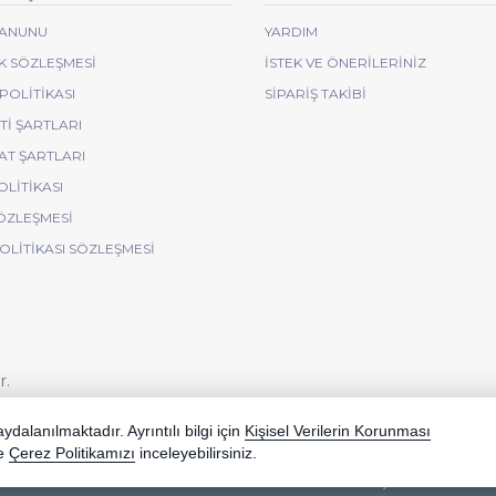
 KANUNU
YARDIM
IK SÖZLEŞMESI
İSTEK VE ÖNERILERINIZ
POLITIKASI
SIPARIŞ TAKIBI
I ŞARTLARI
AT ŞARTLARI
OLITIKASI
ÖZLEŞMESI
POLITIKASI SÖZLEŞMESI
r.
korunmaktadır.
dalanılmaktadır. Ayrıntılı bilgi için
Kişisel Verilerin Korunması
e
Çerez Politikamızı
inceleyebilirsiniz.
Bu site AKINSOFT E-Ticaret ile hazırlanmıştır.