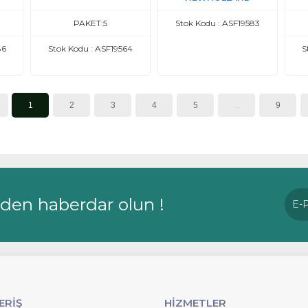
PAKET:5
Stok Kodu : ASF19583
86
Stok Kodu : ASF19564
S
1
2
3
4
5
...
9
rden haberdar olun !
ERİŞ
HİZMETLER