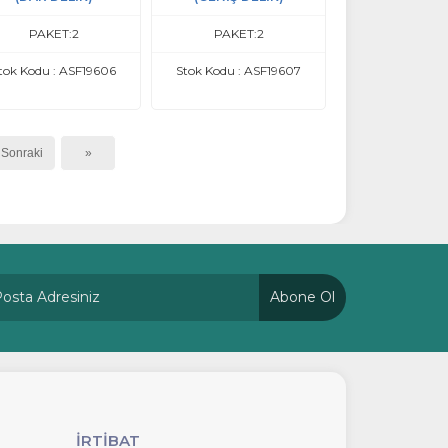
PAKET:2
PAKET:2
tok Kodu : ASF19606
Stok Kodu : ASF19607
Sonraki
»
Abone Ol
İRTİBAT