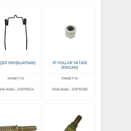
ÇER YAYI(KLAYSAN)
İP YOLLUK YATAĞI
(FİNCAN)
PAKET:10
PAKET:10
tok Kodu : ASF11604
Stok Kodu : ASF19253