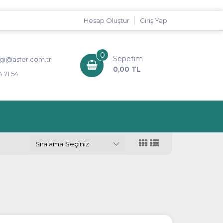
Hesap Oluştur
Giriş Yap
0
Sepetim
lgi@asfer.com.tr
0,00 TL
 71 54