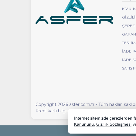
K.V.K.
GIZLIL
ÇEREZ 
GARANT
TESLIM
İADE P
İADE S
SATIŞ 
Copyright 2026 asfer.com.tr - Tüm hakları saklıdı
Kredi kartı bilgileriniz 256bit SSL sertifikası ile 
İnternet sitemizde çerezlerden fay
Kanununu,
Gizlilik Sözleşmesi
v