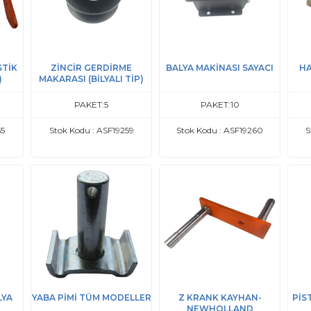
STİK
ZİNCİR GERDİRME
BALYA MAKİNASI SAYACI
HA
)
MAKARASI (BİLYALI TİP)
PAKET:5
PAKET:10
55
Stok Kodu : ASF19259
Stok Kodu : ASF19260
S
LYA
YABA PİMİ TÜM MODELLER
Z KRANK KAYHAN-
PİS
NEWHOLLAND