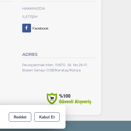
HAKKIMIZDA
İLETIŞIM
Facebook
ADRES
Fevziçakmak Mah, 10670. Sk. No:26-P,
Büsan Sanayi OSB/Karatay/Konya
Reddet
Kabul Et