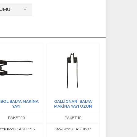
RUMU
İBOL BALYA MAKİNA
GALLİGNANİ BALYA
YAYI
MAKİNA YAYI UZUN
PAKET:10
PAKET:10
tok Kodu : ASF11596
Stok Kodu : ASF11597