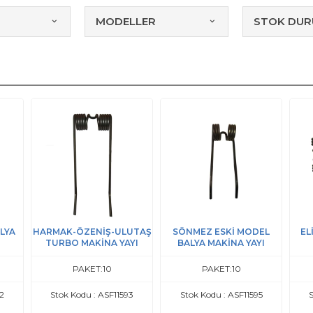
MODELLER
STOK DU
LYA
HARMAK-ÖZENİŞ-ULUTAŞ
SÖNMEZ ESKİ MODEL
EL
TURBO MAKİNA YAYI
BALYA MAKİNA YAYI
PAKET:10
PAKET:10
92
Stok Kodu : ASF11593
Stok Kodu : ASF11595
S