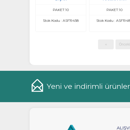
PAKET:10
PAKET:10
Stok Kodu : ASF19458
Stok Kodu : ASF194
«
Önceki
Yeni ve indirimli ürünle
ALIŞV