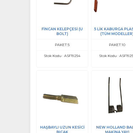
FİNCAN KELEPÇESİ (U
5 LİK KABURGA PLA
BOLT)
(TÜM MODELLER
PAKET:5
PAKET:10
Stok Kodu : ASF19254
Stok Kodu : ASF192
HAŞBAYLI UZUN KESİCİ
NEW HOLLAND BA
BIÇAK
MAKİNA YAYI