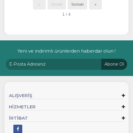
«
Önceki
Sonraki
»
1 / 4
Yeni ve indirimli ürünlerden haberdar olun !
Abone Ol
ALIŞVERİŞ
HİZMETLER
İRTİBAT