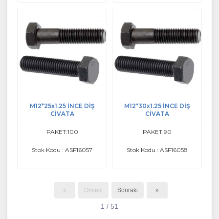
M12*25x1.25 İNCE DİŞ
M12*30x1.25 İNCE DİŞ
CİVATA
CİVATA
PAKET:100
PAKET:90
Stok Kodu : ASF16057
Stok Kodu : ASF16058
«
Önceki
Sonraki
»
1 / 51