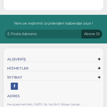
Yeni ve indirimli ürünlerden haberdar olun !
Abone Ol
ALIŞVERİŞ
HİZMETLER
İRTİBAT
ADRES
Fevziçakmak Mah, 10670. Sk. No:26-P, Büsan Sanayi